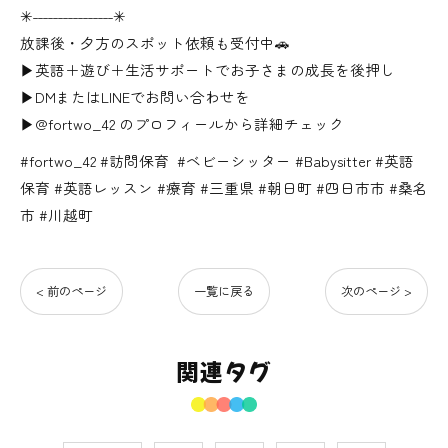
✳︎˗˗˗˗˗˗˗˗˗˗˗˗˗˗˗˗✳︎
放課後・夕方のスポット依頼も受付中🚗
▶英語＋遊び＋生活サポートでお子さまの成長を後押し
▶DMまたはLINEでお問い合わせを
▶@fortwo_42 のプロフィールから詳細チェック
#fortwo_42 #訪問保育 ⁡⁡ #ベビーシッター #Babysitter⁡ #英語
保育 #英語レッスン #療育⁡ #三重県 #朝日町 #四日市市 #桑名
市 #川越町
< 前のページ
一覧に戻る
次のページ >
関連タグ