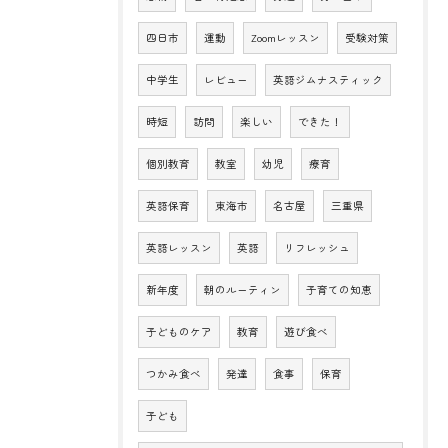
四日市
運動
Zoomレッスン
受験対策
中学生
レビュー
英語ジムナスティック
時短
訪問
楽しい
できた！
個別教育
教室
幼児
療育
英語保育
東海市
名古屋
三重県
英語レッスン
英語
リフレッシュ
新年度
朝のルーティン
子育ての知恵
子どものケア
教育
遊び食べ
つかみ食べ
発達
食事
保育
子ども