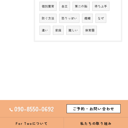
個別養育
自立
第二の脳
待ち上手
防ぐ方法
怒りっぽい
癇癪
なぜ
違い
家庭
難しい
保育園
090-8550-0692
ご予約・お問い合わせ
For Twoについて
私たちの取り組み