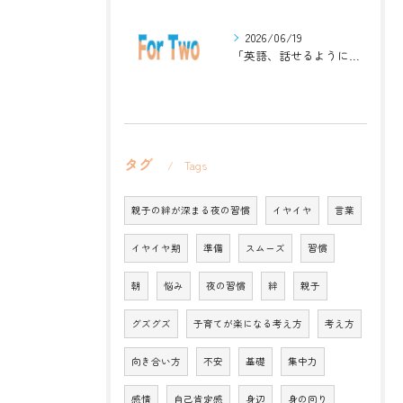
2026/06/19
「英語、話せるようになりたい」中学生・高校生のためのZoomレッスン
タグ
Tags
親子の絆が深まる夜の習慣
イヤイヤ
言葉
イヤイヤ期
準備
スムーズ
習慣
朝
悩み
夜の習慣
絆
親子
グズグズ
子育てが楽になる考え方
考え方
向き合い方
不安
基礎
集中力
感情
自己肯定感
身辺
身の回り