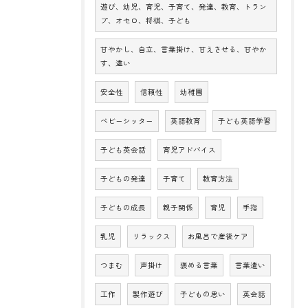
遊び、幼児、育児、子育て、発達、教育、トラン
プ、オセロ、将棋、子ども
甘やかし、自立、言葉掛け、甘えさせる、甘やか
す、違い
安全性
信頼性
幼稚園
ベビーシッター
英語教育
子ども英語学習
子ども英会話
育児アドバイス
子どもの発達
子育て
教育方法
子どもの成長
親子関係
育児
手指
乳児
リラックス
お風呂で産後ケア
つまむ
声掛け
褒める言葉
言葉遣い
工作
製作遊び
子どもの思い
英会話