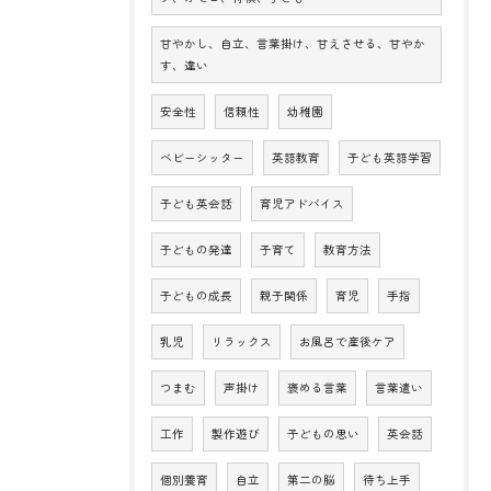
甘やかし、自立、言葉掛け、甘えさせる、甘やか
す、違い
安全性
信頼性
幼稚園
ベビーシッター
英語教育
子ども英語学習
子ども英会話
育児アドバイス
子どもの発達
子育て
教育方法
子どもの成長
親子関係
育児
手指
乳児
リラックス
お風呂で産後ケア
つまむ
声掛け
褒める言葉
言葉遣い
工作
製作遊び
子どもの思い
英会話
個別養育
自立
第二の脳
待ち上手