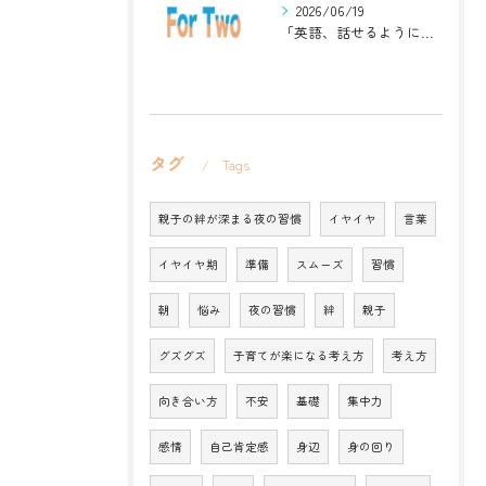
2026/06/19
「英語、話せるようになりたい」中学生・高校生のためのZoomレッスン
タグ
Tags
親子の絆が深まる夜の習慣
イヤイヤ
言葉
イヤイヤ期
準備
スムーズ
習慣
朝
悩み
夜の習慣
絆
親子
グズグズ
子育てが楽になる考え方
考え方
向き合い方
不安
基礎
集中力
感情
自己肯定感
身辺
身の回り