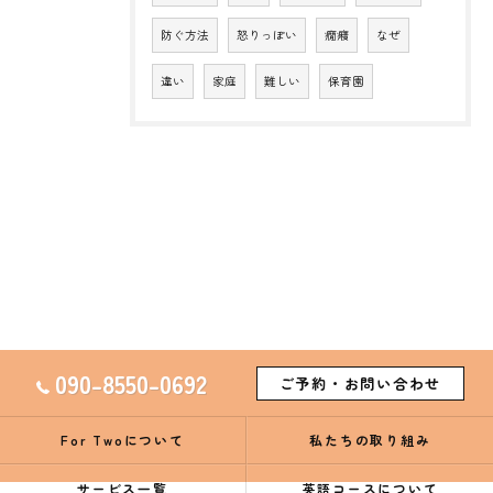
防ぐ方法
怒りっぽい
癇癪
なぜ
違い
家庭
難しい
保育園
090-8550-0692
ご予約・お問い合わせ
For Twoについて
私たちの取り組み
サービス一覧
英語コースについて