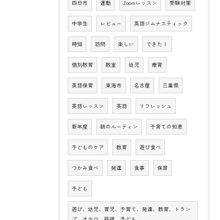
四日市
運動
Zoomレッスン
受験対策
中学生
レビュー
英語ジムナスティック
時短
訪問
楽しい
できた！
個別教育
教室
幼児
療育
英語保育
東海市
名古屋
三重県
英語レッスン
英語
リフレッシュ
新年度
朝のルーティン
子育ての知恵
子どものケア
教育
遊び食べ
つかみ食べ
発達
食事
保育
子ども
遊び、幼児、育児、子育て、発達、教育、トラン
プ、オセロ、将棋、子ども