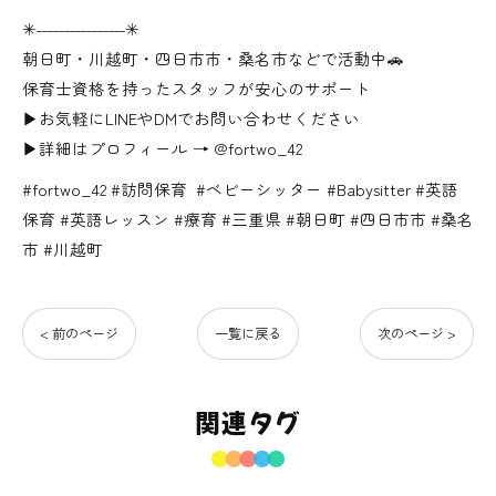
✳︎˗˗˗˗˗˗˗˗˗˗˗˗˗˗˗˗✳︎
朝日町・川越町・四日市市・桑名市などで活動中🚗
保育士資格を持ったスタッフが安心のサポート
▶お気軽にLINEやDMでお問い合わせください
▶詳細はプロフィール → @fortwo_42
#fortwo_42 #訪問保育 ⁡⁡ #ベビーシッター #Babysitter⁡ #英語
保育 #英語レッスン #療育⁡ #三重県 #朝日町 #四日市市 #桑名
市 #川越町
< 前のページ
一覧に戻る
次のページ >
関連タグ