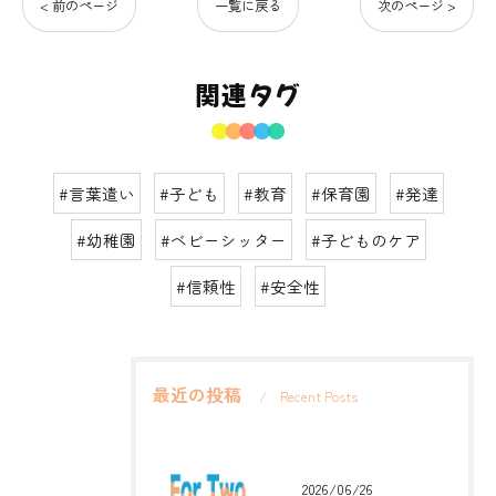
< 前のページ
一覧に戻る
次のページ >
関連タグ
#言葉遣い
#子ども
#教育
#保育園
#発達
#幼稚園
#ベビーシッター
#子どものケア
#信頼性
#安全性
最近の投稿
Recent Posts
2026/06/26