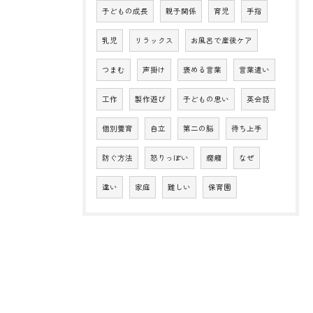
子どもの成長
親子関係
育児
手指
乳児
リラックス
お風呂で産後ケア
つまむ
声掛け
褒める言葉
言葉遣い
工作
製作遊び
子どもの思い
英会話
個別養育
自立
第二の脳
待ち上手
防ぐ方法
怒りっぽい
癇癪
なぜ
違い
家庭
難しい
保育園