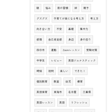
朝
悩み
夜の習慣
絆
親子
グズグズ
子育てが楽になる考え方
考え方
向き合い方
不安
基礎
集中力
感情
自己肯定感
身辺
身の回り
四日市
運動
Zoomレッスン
受験対策
中学生
レビュー
英語ジムナスティック
時短
訪問
楽しい
できた！
個別教育
教室
幼児
療育
英語保育
東海市
名古屋
三重県
英語レッスン
英語
リフレッシュ