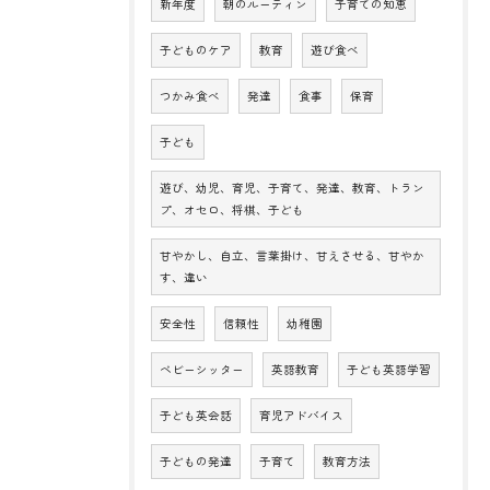
新年度
朝のルーティン
子育ての知恵
子どものケア
教育
遊び食べ
つかみ食べ
発達
食事
保育
子ども
遊び、幼児、育児、子育て、発達、教育、トラン
プ、オセロ、将棋、子ども
甘やかし、自立、言葉掛け、甘えさせる、甘やか
す、違い
安全性
信頼性
幼稚園
ベビーシッター
英語教育
子ども英語学習
子ども英会話
育児アドバイス
子どもの発達
子育て
教育方法