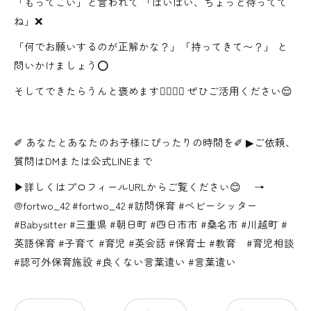
「もってこい」と言われて 「はいはい、ちょっと待ってて
ね」❌
「何でお願いするのが正解かな？」「持ってきて〜？」 と
問いかけましょう⭕️
そしてできたらうんと褒めます👍🏻👍🏻 ぜひご活用ください😌
✐ あなたとあなたのお子様にぴったりの時間を✐ ▶ご依頼、
質問はDMまたは公式LINEまで
▶詳しくはプロフィールURLからご覧ください😊 →
@fortwo_42 #fortwo_42 #訪問保育 #ベビーシッター
#Babysitter #三重県 #朝日町 #四日市市 #桑名市 #川越町 #
英語保育 #子育て #育児 #英会話 #保育士 #教育 #育児相談
#認可外保育施設 #良くない言葉遣い #言葉遣い