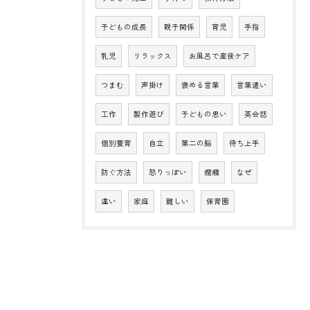
子どもの成長
親子関係
育児
手指
乳児
リラックス
お風呂で産後ケア
つまむ
声掛け
褒める言葉
言葉遣い
工作
製作遊び
子どもの思い
英会話
個別養育
自立
第二の脳
待ち上手
防ぐ方法
怒りっぽい
癇癪
なぜ
違い
家庭
難しい
保育園