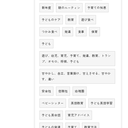
新年度
朝のルーティン
子育ての知恵
子どものケア
教育
遊び食べ
つかみ食べ
発達
食事
保育
子ども
遊び、幼児、育児、子育て、発達、教育、トラン
プ、オセロ、将棋、子ども
甘やかし、自立、言葉掛け、甘えさせる、甘やか
す、違い
安全性
信頼性
幼稚園
ベビーシッター
英語教育
子ども英語学習
子ども英会話
育児アドバイス
子どもの発達
子育て
教育方法