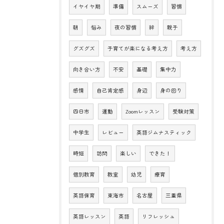
イヤイヤ期
準備
スムーズ
習慣
朝
悩み
夜の習慣
絆
親子
グズグズ
子育てが楽になる考え方
考え方
向き合い方
不安
基礎
集中力
感情
自己肯定感
身辺
身の回り
四日市
運動
Zoomレッスン
受験対策
中学生
レビュー
英語ジムナスティック
時短
訪問
楽しい
できた！
個別教育
教室
幼児
療育
英語保育
東海市
名古屋
三重県
英語レッスン
英語
リフレッシュ