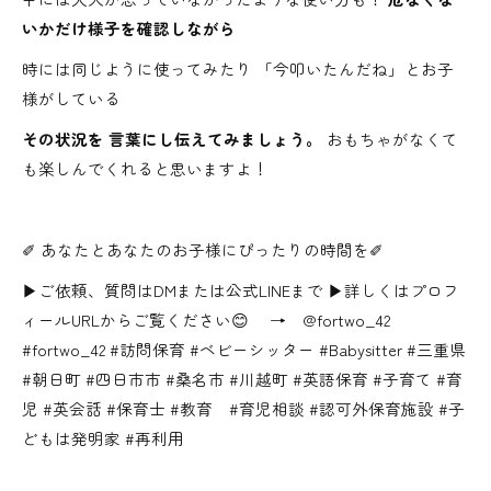
いかだけ様子を確認しながら
時には同じように使ってみたり 「今叩いたんだね」とお子
様がしている
その状況を 言葉にし伝えてみましょう。
おもちゃがなくて
も楽しんでくれると思いますよ！
✐ あなたとあなたのお子様にぴったりの時間を✐
▶ご依頼、質問はDMまたは公式LINEまで ▶詳しくはプロフ
ィールURLからご覧ください😊 → @fortwo_42
#fortwo_42 #訪問保育 #ベビーシッター #Babysitter #三重県
#朝日町 #四日市市 #桑名市 #川越町 #英語保育 #子育て #育
児 #英会話 #保育士 #教育 #育児相談 #認可外保育施設 #子
どもは発明家 #再利用