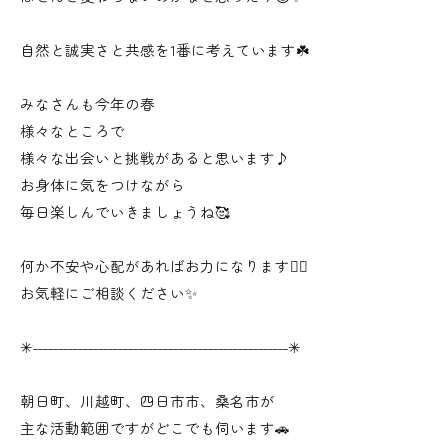
自然と誠実さと共感を1番に考えています☘️
みなさんも今年の春
様々なところで
様々な出会いと挑戦があると思います♪
お身体に気をつけながら
毎日楽しんでいきましょうね🥰
何か不安や心配があればお力になります👍🏻
お気軽にご相談ください✨
✳︎˗˗˗˗˗˗˗˗˗˗˗˗˗˗˗˗˗˗˗˗˗˗˗˗˗˗˗˗˗˗˗˗˗˗˗˗˗˗˗˗˗˗˗˗˗˗˗˗˗˗˗✳︎
朝日町、川越町、四日市市、桑名市が
主な活動範囲ですがどこでも伺います🚗