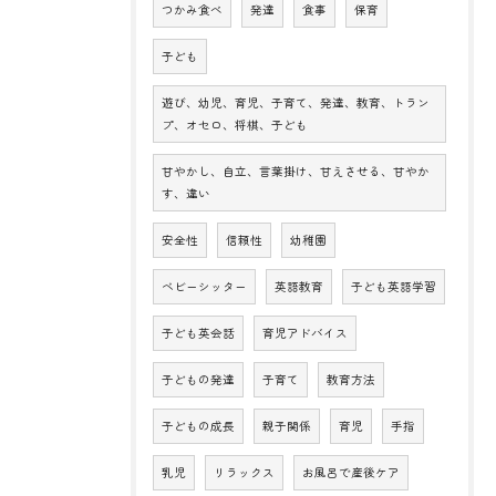
つかみ食べ
発達
食事
保育
子ども
遊び、幼児、育児、子育て、発達、教育、トラン
プ、オセロ、将棋、子ども
甘やかし、自立、言葉掛け、甘えさせる、甘やか
す、違い
安全性
信頼性
幼稚園
ベビーシッター
英語教育
子ども英語学習
子ども英会話
育児アドバイス
子どもの発達
子育て
教育方法
子どもの成長
親子関係
育児
手指
乳児
リラックス
お風呂で産後ケア