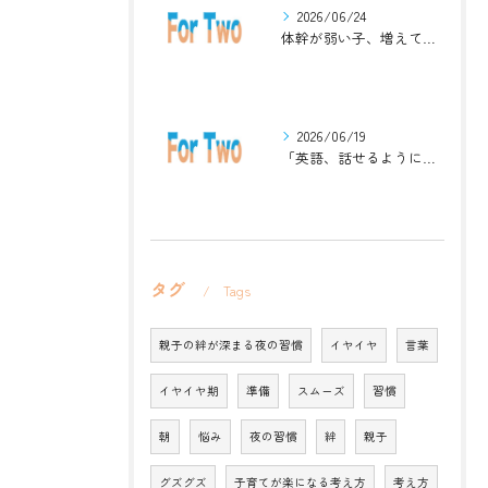
2026/06/24
体幹が弱い子、増えています。英語ジムナスティックで楽しく解決！
2026/06/19
「英語、話せるようになりたい」中学生・高校生のためのZoomレッスン
タグ
Tags
親子の絆が深まる夜の習慣
イヤイヤ
言葉
イヤイヤ期
準備
スムーズ
習慣
朝
悩み
夜の習慣
絆
親子
グズグズ
子育てが楽になる考え方
考え方