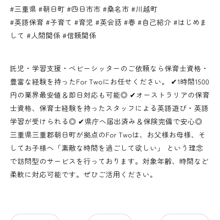
#三重県 #朝日町 #四日市市 #桑名市 #川越町
#英語保育 #子育て #育児 #英会話 #春 #自己紹介 #はじめま
して #人間関係 #信頼関係
託児・学習支援・ベビーシッターのご依頼なら保育士資格・
豊富な経験を持ったFor Twoにお任せください。 ✔︎1時間1500
円の業界最安値＆即日対応も可能◎ ✔︎オーストラリアの保育
士資格、保育士経験を持ったスタッフによる英語遊び・英語
学習が受けられる◎ ✔︎県庁へ届出済み＆保険完備で安心◎
三重県三重郡朝日町が拠点のFor Twoは、お父様お母様、そ
してお子様へ「素敵な時間を過ごして欲しい」 という理念
で訪問型のサービスを行っております。対象年齢、時間など
柔軟に対応可能です。ぜひご活用ください。