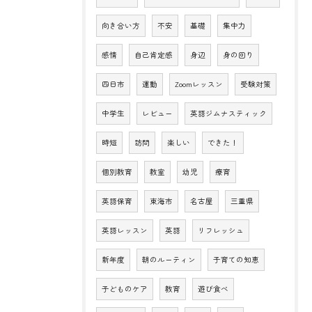
向き合い方
不安
基礎
集中力
感情
自己肯定感
身辺
身の回り
四日市
運動
Zoomレッスン
受験対策
中学生
レビュー
英語ジムナスティック
時短
訪問
楽しい
できた！
個別教育
教室
幼児
療育
英語保育
東海市
名古屋
三重県
英語レッスン
英語
リフレッシュ
新年度
朝のルーティン
子育ての知恵
子どものケア
教育
遊び食べ