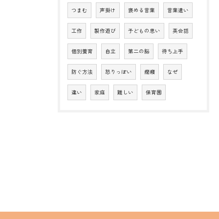
つまむ
声掛け
褒める言葉
言葉遣い
工作
製作遊び
子どもの思い
英会話
個別養育
自立
第二の脳
待ち上手
防ぐ方法
怒りっぽい
癇癪
なぜ
違い
家庭
難しい
保育園