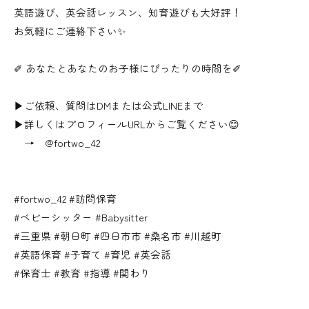
英語遊び、英会話レッスン、知育遊びも大好評！
お気軽にご連絡下さい✨
✐ あなたとあなたのお子様にぴったりの時間を✐
▶ご依頼、質問はDMまたは公式LINEまで
▶詳しくはプロフィールURLからご覧ください😊
→ @fortwo_42
#fortwo_42 #訪問保育
#ベビーシッター #Babysitter
#三重県 #朝日町 #四日市市 #桑名市 #川越町
#英語保育 #子育て #育児 #英会話
#保育士 #教育 #指導 #関わり