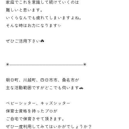
家庭でこれを意識して続けていくのは
難しいと思います。
いくらなんでも疲れてしまいますよね。
そんな時はお力になります✨
ぜひご活用下さい☘️
✳︎˗˗˗˗˗˗˗˗˗˗˗˗˗˗˗˗˗˗˗˗˗˗˗˗˗˗˗˗˗˗˗˗˗˗˗˗˗˗˗˗˗˗˗˗˗˗˗˗˗˗˗✳︎
朝日町、川越町、四日市市、桑名市が
主な活動範囲ですがどこでも伺います🚗
ベビーシッター、キッズシッター
保育士資格を持ったプロが
ご自宅で保育させて頂きます。
ぜひ一度利用してみてはいかがでしょうか？