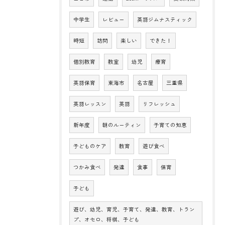
中学生
レビュー
英語ジムナスティック
時短
訪問
楽しい
できた！
個別教育
教室
幼児
療育
英語保育
東海市
名古屋
三重県
英語レッスン
英語
リフレッシュ
新年度
朝のルーティン
子育ての知恵
子どものケア
教育
遊び食べ
つかみ食べ
発達
食事
保育
子ども
遊び、幼児、育児、子育て、発達、教育、トラン
プ、オセロ、将棋、子ども