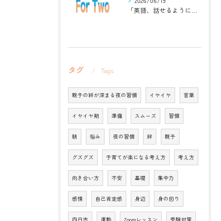
2026/06/19
「英語、話せるようになりたい」中学生・高校生のためのZoomレッスン
タグ
Tags
親子の絆が深まる夜の習慣
イヤイヤ
言葉
イヤイヤ期
準備
スムーズ
習慣
朝
悩み
夜の習慣
絆
親子
グズグズ
子育てが楽になる考え方
考え方
向き合い方
不安
基礎
集中力
感情
自己肯定感
身辺
身の回り
四日市
運動
Zoomレッスン
受験対策