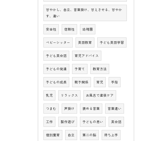
甘やかし、自立、言葉掛け、甘えさせる、甘やか
す、違い
安全性
信頼性
幼稚園
ベビーシッター
英語教育
子ども英語学習
子ども英会話
育児アドバイス
子どもの発達
子育て
教育方法
子どもの成長
親子関係
育児
手指
乳児
リラックス
お風呂で産後ケア
つまむ
声掛け
褒める言葉
言葉遣い
工作
製作遊び
子どもの思い
英会話
個別養育
自立
第二の脳
待ち上手