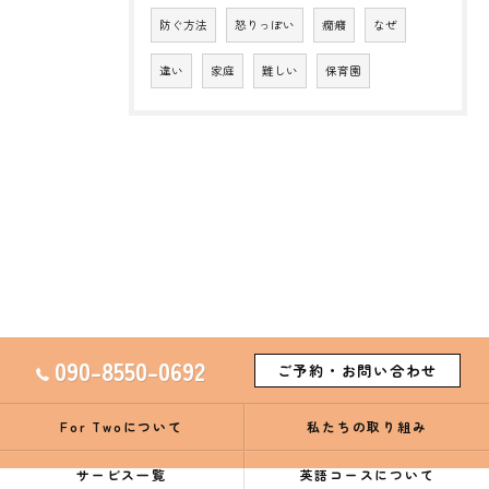
防ぐ方法
怒りっぽい
癇癪
なぜ
違い
家庭
難しい
保育園
090-8550-0692
ご予約・お問い合わせ
For Twoについて
私たちの取り組み
サービス一覧
英語コースについて