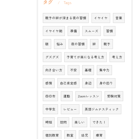
タグ
Tags
親子の絆が深まる夜の習慣
イヤイヤ
言葉
イヤイヤ期
準備
スムーズ
習慣
朝
悩み
夜の習慣
絆
親子
グズグズ
子育てが楽になる考え方
考え方
向き合い方
不安
基礎
集中力
感情
自己肯定感
身辺
身の回り
四日市
運動
Zoomレッスン
受験対策
中学生
レビュー
英語ジムナスティック
時短
訪問
楽しい
できた！
個別教育
教室
幼児
療育