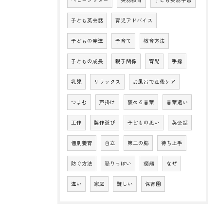
子ども英会話
育児アドバイス
子どもの発達
子育て
教育方法
子どもの成長
親子関係
育児
手指
乳児
リラックス
お風呂で産後ケア
つまむ
声掛け
褒める言葉
言葉遣い
工作
製作遊び
子どもの思い
英会話
個別養育
自立
第二の脳
待ち上手
防ぐ方法
怒りっぽい
癇癪
なぜ
違い
家庭
難しい
保育園