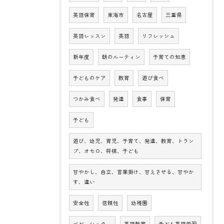
英語保育
東海市
名古屋
三重県
英語レッスン
英語
リフレッシュ
新年度
朝のルーティン
子育ての知恵
子どものケア
教育
遊び食べ
つかみ食べ
発達
食事
保育
子ども
遊び、幼児、育児、子育て、発達、教育、トラン
プ、オセロ、将棋、子ども
甘やかし、自立、言葉掛け、甘えさせる、甘やか
す、違い
安全性
信頼性
幼稚園
ベビーシッター
英語教育
子ども英語学習