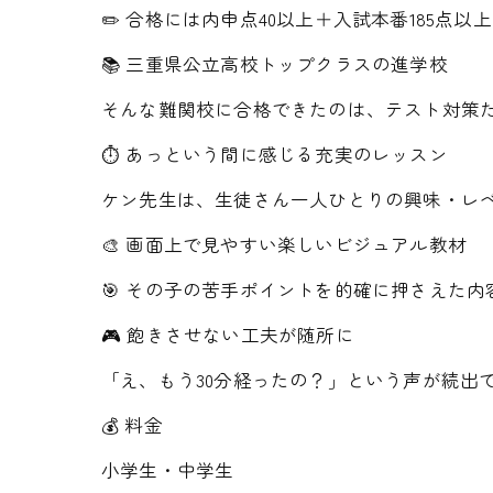
✏️ 合格には内申点40以上＋入試本番185点以
📚 三重県公立高校トップクラスの進学校
そんな難関校に合格できたのは、テスト対策
⏱️ あっという間に感じる充実のレッスン
ケン先生は、生徒さん一人ひとりの興味・レ
🎨 画面上で見やすい楽しいビジュアル教材
🎯 その子の苦手ポイントを的確に押さえた内
🎮 飽きさせない工夫が随所に
「え、もう30分経ったの？」という声が続出
💰 料金
小学生・中学生