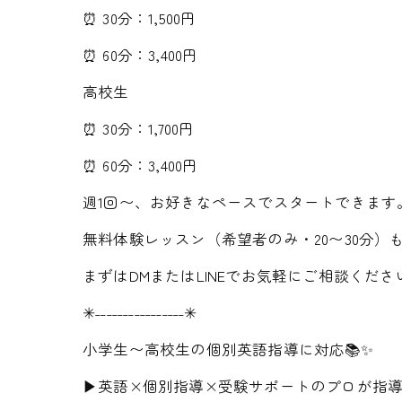
⏰ 30分：1,500円
⏰ 60分：3,400円
高校生
⏰ 30分：1,700円
⏰ 60分：3,400円
週1回〜、お好きなペースでスタートできます
無料体験レッスン（希望者のみ・20〜30分）
まずはDMまたはLINEでお気軽にご相談くださ
✳︎˗˗˗˗˗˗˗˗˗˗˗˗˗˗˗˗✳︎
小学生〜高校生の個別英語指導に対応📚✨
▶英語×個別指導×受験サポートのプロが指