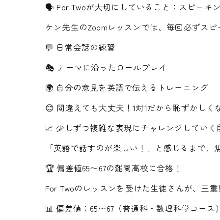
🗣️ For Twoが大切にしていること：スピーキ
ケン先生のZoomレッスンでは、毎回必ずス
💬 日常会話の練習
🎭 テーマに沿ったロールプレイ
🌍 自分の意見を英語で伝えるトレーニング
😊 間違えても大丈夫！1対1だから恥ずかしく
📈 少しずつ複雑な表現にチャレンジしてい
「英語で話すのが楽しい！」と感じるまで、
🏆 偏差値65〜67の難関高校に合格！
For Twoのレッスンを受けた生徒さんが、
📊 偏差値：65〜67（普通科・数理科学コース