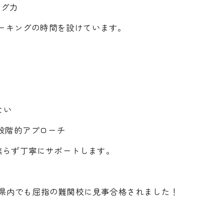
ング力
ピーキングの時間を設けています。
ない
く段階的アプローチ
焦らず丁寧にサポートします。
三重県内でも屈指の難関校に見事合格されました！
）