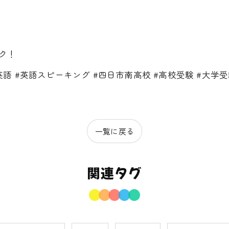
ック！
 #高校英語 #英語スピーキング #四日市南高校 #高校受験 #大
一覧に戻る
関連タグ