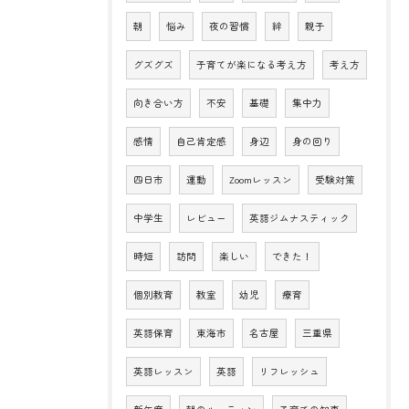
朝
悩み
夜の習慣
絆
親子
グズグズ
子育てが楽になる考え方
考え方
向き合い方
不安
基礎
集中力
感情
自己肯定感
身辺
身の回り
四日市
運動
Zoomレッスン
受験対策
中学生
レビュー
英語ジムナスティック
時短
訪問
楽しい
できた！
個別教育
教室
幼児
療育
英語保育
東海市
名古屋
三重県
英語レッスン
英語
リフレッシュ