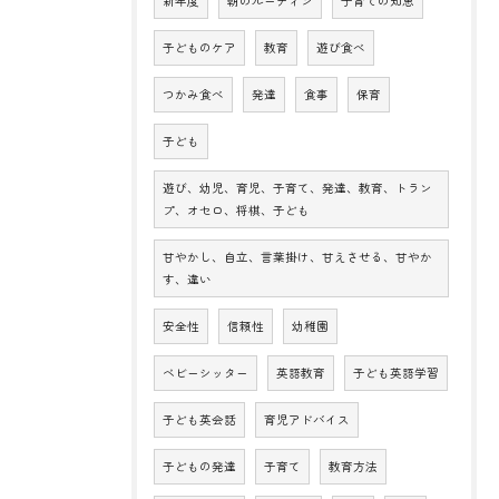
新年度
朝のルーティン
子育ての知恵
子どものケア
教育
遊び食べ
つかみ食べ
発達
食事
保育
子ども
遊び、幼児、育児、子育て、発達、教育、トラン
プ、オセロ、将棋、子ども
甘やかし、自立、言葉掛け、甘えさせる、甘やか
す、違い
安全性
信頼性
幼稚園
ベビーシッター
英語教育
子ども英語学習
子ども英会話
育児アドバイス
子どもの発達
子育て
教育方法