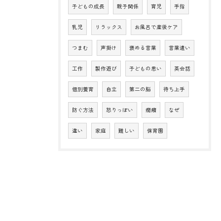
子どもの成長
親子関係
育児
手指
乳児
リラックス
お風呂で産後ケア
つまむ
声掛け
褒める言葉
言葉遣い
工作
製作遊び
子どもの思い
英会話
個別養育
自立
第二の脳
待ち上手
防ぐ方法
怒りっぽい
癇癪
なぜ
違い
家庭
難しい
保育園