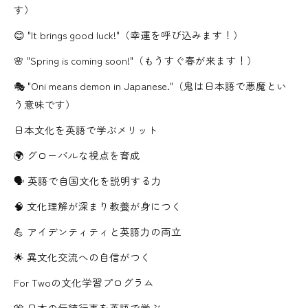
す）
😊 "It brings good luck!"（幸運を呼び込みます！）
🌸 "Spring is coming soon!"（もうすぐ春が来ます！）
🎭 "Oni means demon in Japanese."（鬼は日本語で悪魔とい
う意味です）
日本文化を英語で学ぶメリット
🌍 グローバルな視点を育成
🗣️ 英語で自国文化を説明する力
🧠 文化理解が深まり教養が身につく
💪 アイデンティティと英語力の両立
🌟 異文化交流への自信がつく
For Twoの文化学習プログラム
🎌 日本の伝統行事を英語で学ぶ