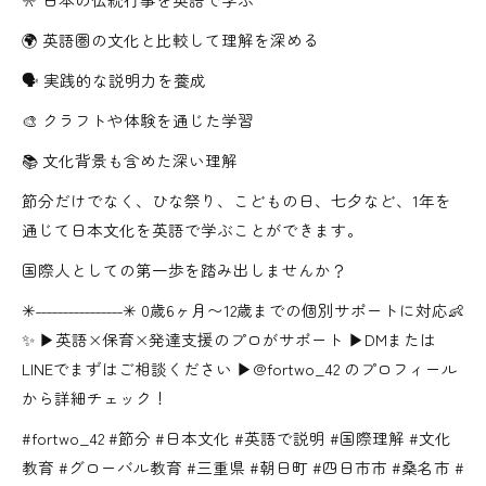
🌍 英語圏の文化と比較して理解を深める
🗣️ 実践的な説明力を養成
🎨 クラフトや体験を通じた学習
📚 文化背景も含めた深い理解
節分だけでなく、ひな祭り、こどもの日、七夕など、1年を
通じて日本文化を英語で学ぶことができます。
国際人としての第一歩を踏み出しませんか？
✳︎˗˗˗˗˗˗˗˗˗˗˗˗˗˗˗˗✳︎ 0歳6ヶ月〜12歳までの個別サポートに対応👶
✨ ▶英語×保育×発達支援のプロがサポート ▶DMまたは
LINEでまずはご相談ください ▶@fortwo_42 のプロフィール
から詳細チェック！
#fortwo_42 #節分 #日本文化 #英語で説明 #国際理解 #文化
教育 #グローバル教育 #三重県 #朝日町 #四日市市 #桑名市 #