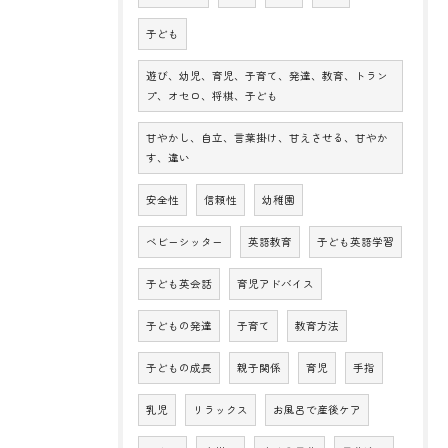
子ども
遊び、幼児、育児、子育て、発達、教育、トラン
プ、オセロ、将棋、子ども
甘やかし、自立、言葉掛け、甘えさせる、甘やか
す、違い
安全性
信頼性
幼稚園
ベビーシッター
英語教育
子ども英語学習
子ども英会話
育児アドバイス
子どもの発達
子育て
教育方法
子どもの成長
親子関係
育児
手指
乳児
リラックス
お風呂で産後ケア