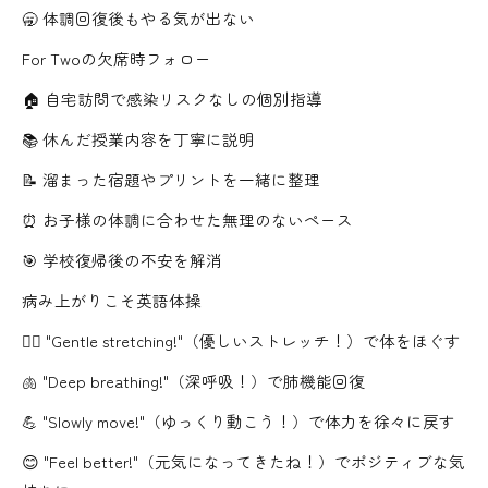
🥱 体調回復後もやる気が出ない
For Twoの欠席時フォロー
🏠 自宅訪問で感染リスクなしの個別指導
📚 休んだ授業内容を丁寧に説明
📝 溜まった宿題やプリントを一緒に整理
⏰ お子様の体調に合わせた無理のないペース
🎯 学校復帰後の不安を解消
病み上がりこそ英語体操
🤸‍♀️ "Gentle stretching!"（優しいストレッチ！）で体をほぐす
🫁 "Deep breathing!"（深呼吸！）で肺機能回復
💪 "Slowly move!"（ゆっくり動こう！）で体力を徐々に戻す
😊 "Feel better!"（元気になってきたね！）でポジティブな気