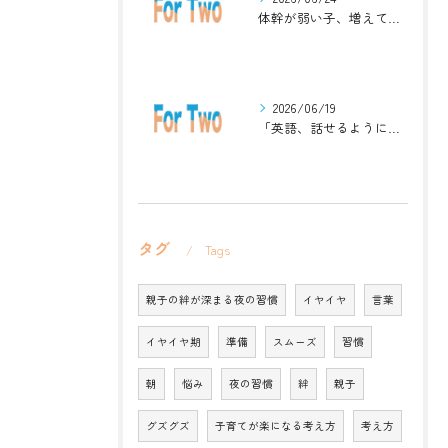
体幹が弱い子、増えています。英語ジムナスティックで楽しく解決！
2026/06/19
「英語、話せるようになりたい」中学生・高校生のためのZoomレッスン
タグ
Tags
親子の絆が深まる夜の習慣
イヤイヤ
言葉
イヤイヤ期
準備
スムーズ
習慣
朝
悩み
夜の習慣
絆
親子
グズグズ
子育てが楽になる考え方
考え方