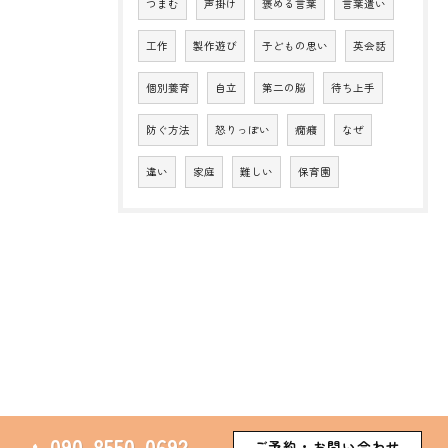
つまむ
声掛け
褒める言葉
言葉遣い
工作
製作遊び
子どもの思い
英会話
個別養育
自立
第二の脳
待ち上手
防ぐ方法
怒りっぽい
癇癪
なぜ
違い
家庭
難しい
保育園
090-8550-0692
ご予約・お問い合わせ