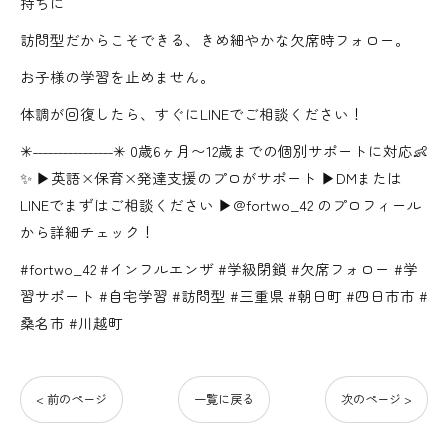
持ちに
訪問型だからこそできる、きめ細やかな欠席時フォロー。
お子様の学習を止めません。
体調が回復したら、すぐにLINEでご相談ください！
✳︎˗˗˗˗˗˗˗˗˗˗˗˗˗˗˗˗✳︎ 0歳6ヶ月〜12歳までの個別サポートに対応👶
✨ ▶英語×保育×発達支援のプロがサポート ▶DMまたは
LINEでまずはご相談ください ▶@fortwo_42 のプロフィール
から詳細チェック！
#fortwo_42 #インフルエンザ #学級閉鎖 #欠席フォロー #学
習サポート #自宅学習 #訪問型 #三重県 #朝日町 #四日市市 #
桑名市 #川越町
< 前のページ
一覧に戻る
次のページ >