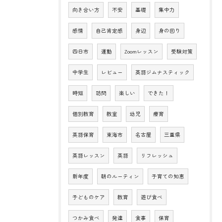
向き合い方
不安
基礎
集中力
感情
自己肯定感
身辺
身の回り
四日市
運動
Zoomレッスン
受験対策
中学生
レビュー
英語ジムナスティック
時短
訪問
楽しい
できた！
個別教育
教室
幼児
療育
英語保育
東海市
名古屋
三重県
英語レッスン
英語
リフレッシュ
新年度
朝のルーティン
子育ての知恵
子どものケア
教育
遊び食べ
つかみ食べ
発達
食事
保育