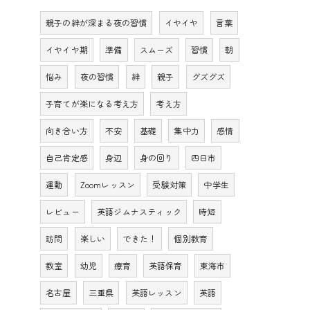
親子の絆が深まる夜の習慣
イヤイヤ
言葉
イヤイヤ期
準備
スムーズ
習慣
朝
悩み
夜の習慣
絆
親子
グズグズ
子育てが楽になる考え方
考え方
向き合い方
不安
基礎
集中力
感情
自己肯定感
身辺
身の回り
四日市
運動
Zoomレッスン
受験対策
中学生
レビュー
英語ジムナスティック
時短
訪問
楽しい
できた！
個別教育
教室
幼児
療育
英語保育
東海市
名古屋
三重県
英語レッスン
英語