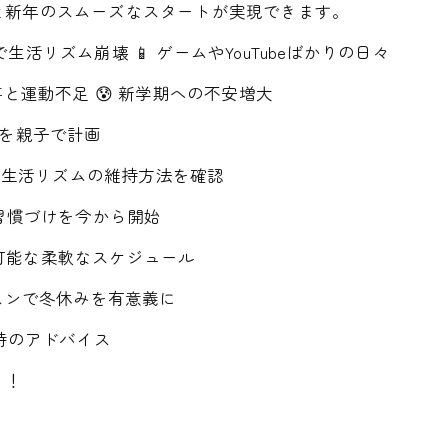
と新年のスムーズなスタートが実現できます。
活リズム崩壊 📱 ゲームやYouTubeばかりの日々
事と運動不足 😰 新学期への不安増大
方を親子で計画
しい生活リズムの維持方法を確認
動の習慣づけを今から開始
対応可能な柔軟なスケジュール
ッスンで冬休みを有意義に
ム維持のアドバイス
う！