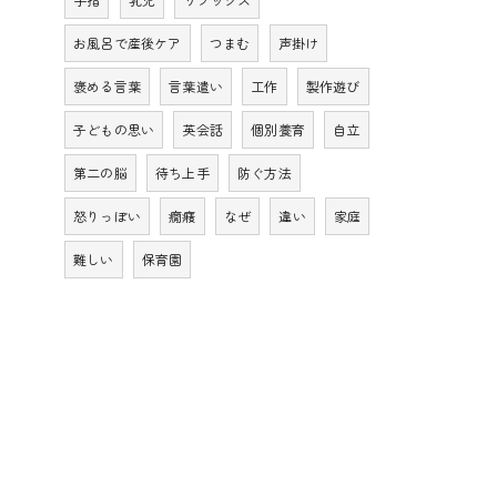
お風呂で産後ケア
つまむ
声掛け
褒める言葉
言葉遣い
工作
製作遊び
子どもの思い
英会話
個別養育
自立
第二の脳
待ち上手
防ぐ方法
怒りっぽい
癇癪
なぜ
違い
家庭
難しい
保育園