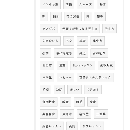
イヤイヤ期
準備
スムーズ
習慣
朝
悩み
夜の習慣
絆
親子
グズグズ
子育てが楽になる考え方
考え方
向き合い方
不安
基礎
集中力
感情
自己肯定感
身辺
身の回り
四日市
運動
Zoomレッスン
受験対策
中学生
レビュー
英語ジムナスティック
時短
訪問
楽しい
できた！
個別教育
教室
幼児
療育
英語保育
東海市
名古屋
三重県
英語レッスン
英語
リフレッシュ