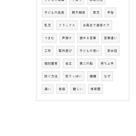
子どもの成長
親子関係
育児
手指
乳児
リラックス
お風呂で産後ケア
つまむ
声掛け
褒める言葉
言葉遣い
工作
製作遊び
子どもの思い
英会話
個別養育
自立
第二の脳
待ち上手
防ぐ方法
怒りっぽい
癇癪
なぜ
違い
家庭
難しい
保育園