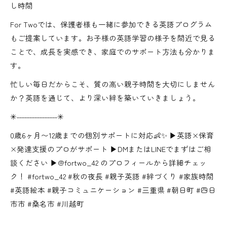
し時間
For Twoでは、保護者様も一緒に参加できる英語プログラム
もご提案しています。お子様の英語学習の様子を間近で見る
ことで、成長を実感でき、家庭でのサポート方法も分かりま
す。
忙しい毎日だからこそ、質の高い親子時間を大切にしません
か？英語を通じて、より深い絆を築いていきましょう。
✳︎˗˗˗˗˗˗˗˗˗˗˗˗˗˗˗˗✳︎
0歳6ヶ月〜12歳までの個別サポートに対応👶✨ ▶英語×保育
×発達支援のプロがサポート ▶DMまたはLINEでまずはご相
談ください ▶@fortwo_42 のプロフィールから詳細チェッ
ク！ #fortwo_42 #秋の夜長 #親子英語 #絆づくり #家族時間
#英語絵本 #親子コミュニケーション #三重県 #朝日町 #四日
市市 #桑名市 #川越町