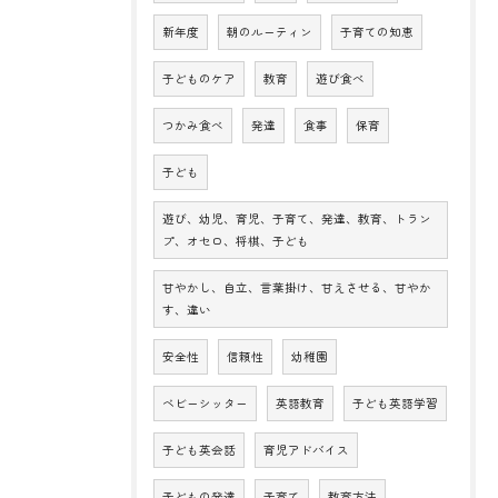
新年度
朝のルーティン
子育ての知恵
子どものケア
教育
遊び食べ
つかみ食べ
発達
食事
保育
子ども
遊び、幼児、育児、子育て、発達、教育、トラン
プ、オセロ、将棋、子ども
甘やかし、自立、言葉掛け、甘えさせる、甘やか
す、違い
安全性
信頼性
幼稚園
ベビーシッター
英語教育
子ども英語学習
子ども英会話
育児アドバイス
子どもの発達
子育て
教育方法