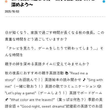
深めよう〜
2025/10/03
日が短くなり、家族で過ごす時間が長くなる秋の夜長。この
貴重な時間をどう過ごしていますか？
「テレビを見たり、ゲームをしたりで終わってしまう...」そ
んな時間を
親子の絆を深める英語タイムに変えてみませんか？
秋の夜長におすすめの親子英語活動 📚 "Read me a
story!"（お話読んで！）英語絵本の読み聞かせ 🎵 "Sing with
me!"（一緒に歌おう！）英語の歌でコミュニケーション 🎲
"Let's play a game!"（ゲームしよう！）英語でボードゲーム
🍂 "What color are the leaves?"（葉っぱは何色？）季節の英
語会話 ⭐ "Good night, sweet dreams!"就寝前の英語でのお話