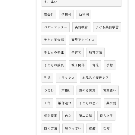
す、違い
安全性
信頼性
幼稚園
ベビーシッター
英語教育
子ども英語学習
子ども英会話
育児アドバイス
子どもの発達
子育て
教育方法
子どもの成長
親子関係
育児
手指
乳児
リラックス
お風呂で産後ケア
つまむ
声掛け
褒める言葉
言葉遣い
工作
製作遊び
子どもの思い
英会話
個別養育
自立
第二の脳
待ち上手
防ぐ方法
怒りっぽい
癇癪
なぜ