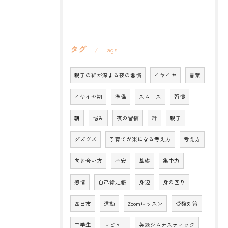
タグ
Tags
親子の絆が深まる夜の習慣
イヤイヤ
言葉
イヤイヤ期
準備
スムーズ
習慣
朝
悩み
夜の習慣
絆
親子
グズグズ
子育てが楽になる考え方
考え方
向き合い方
不安
基礎
集中力
感情
自己肯定感
身辺
身の回り
四日市
運動
Zoomレッスン
受験対策
中学生
レビュー
英語ジムナスティック