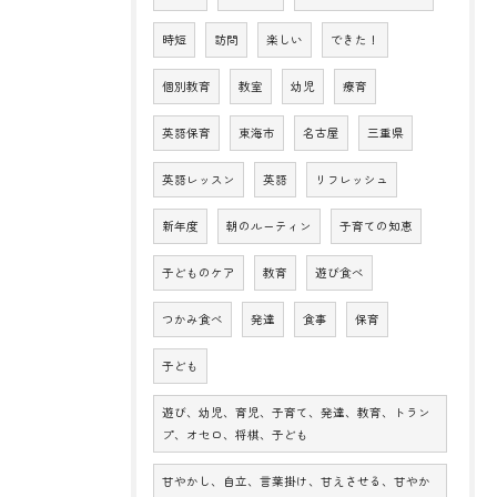
時短
訪問
楽しい
できた！
個別教育
教室
幼児
療育
英語保育
東海市
名古屋
三重県
英語レッスン
英語
リフレッシュ
新年度
朝のルーティン
子育ての知恵
子どものケア
教育
遊び食べ
つかみ食べ
発達
食事
保育
子ども
遊び、幼児、育児、子育て、発達、教育、トラン
プ、オセロ、将棋、子ども
甘やかし、自立、言葉掛け、甘えさせる、甘やか