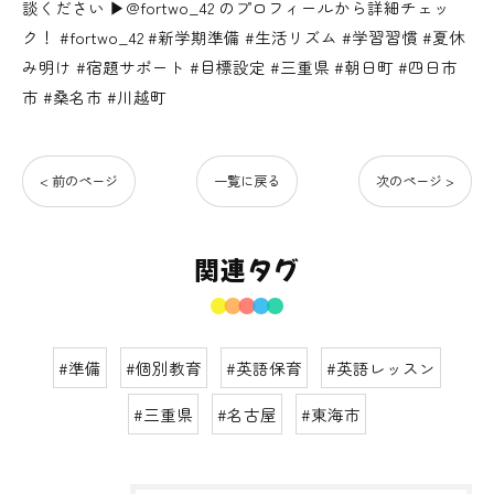
談ください ▶@fortwo_42 のプロフィールから詳細チェッ
ク！ #fortwo_42 #新学期準備 #生活リズム #学習習慣 #夏休
み明け #宿題サポート #目標設定 #三重県 #朝日町 #四日市
市 #桑名市 #川越町
< 前のページ
一覧に戻る
次のページ >
関連タグ
#準備
#個別教育
#英語保育
#英語レッスン
#三重県
#名古屋
#東海市