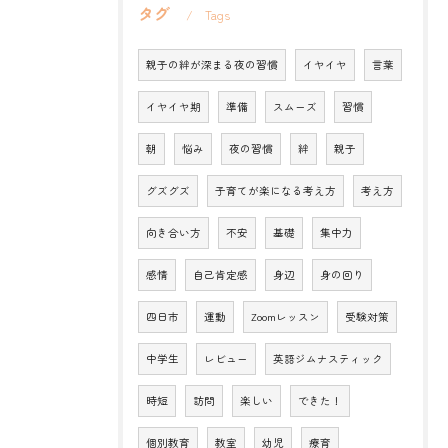
タグ
Tags
親子の絆が深まる夜の習慣
イヤイヤ
言葉
イヤイヤ期
準備
スムーズ
習慣
朝
悩み
夜の習慣
絆
親子
グズグズ
子育てが楽になる考え方
考え方
向き合い方
不安
基礎
集中力
感情
自己肯定感
身辺
身の回り
四日市
運動
Zoomレッスン
受験対策
中学生
レビュー
英語ジムナスティック
時短
訪問
楽しい
できた！
個別教育
教室
幼児
療育