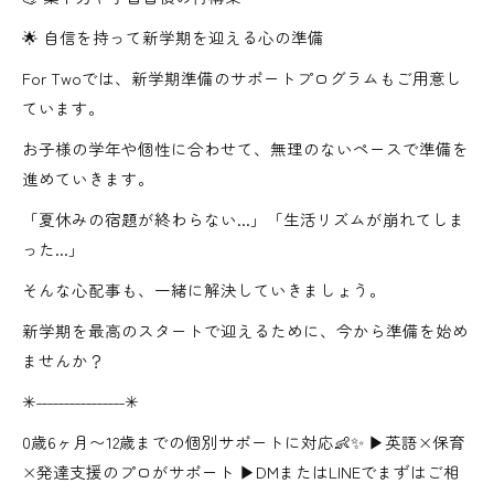
🌟 自信を持って新学期を迎える心の準備
For Twoでは、新学期準備のサポートプログラムもご用意し
ています。
お子様の学年や個性に合わせて、無理のないペースで準備を
進めていきます。
「夏休みの宿題が終わらない...」「生活リズムが崩れてしま
った...」
そんな心配事も、一緒に解決していきましょう。
新学期を最高のスタートで迎えるために、今から準備を始め
ませんか？
✳︎˗˗˗˗˗˗˗˗˗˗˗˗˗˗˗˗✳︎
0歳6ヶ月〜12歳までの個別サポートに対応👶✨ ▶英語×保育
×発達支援のプロがサポート ▶DMまたはLINEでまずはご相