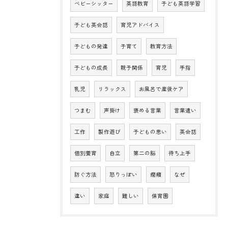
ベビーシッター
英語教育
子ども英語学習
子ども英会話
育児アドバイス
子どもの発達
子育て
教育方法
子どもの成長
親子関係
育児
手指
乳児
リラックス
お風呂で産後ケア
つまむ
声掛け
褒める言葉
言葉遣い
工作
製作遊び
子どもの思い
英会話
個別養育
自立
第二の脳
待ち上手
防ぐ方法
怒りっぽい
癇癪
なぜ
違い
家庭
難しい
保育園