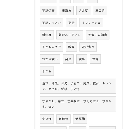
英語保育
東海市
名古屋
三重県
英語レッスン
英語
リフレッシュ
新年度
朝のルーティン
子育ての知恵
子どものケア
教育
遊び食べ
つかみ食べ
発達
食事
保育
子ども
遊び、幼児、育児、子育て、発達、教育、トラン
プ、オセロ、将棋、子ども
甘やかし、自立、言葉掛け、甘えさせる、甘やか
す、違い
安全性
信頼性
幼稚園