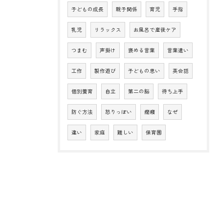
子どもの成長
親子関係
育児
手指
乳児
リラックス
お風呂で産後ケア
つまむ
声掛け
褒める言葉
言葉遣い
工作
製作遊び
子どもの思い
英会話
個別養育
自立
第二の脳
待ち上手
防ぐ方法
怒りっぽい
癇癪
なぜ
違い
家庭
難しい
保育園