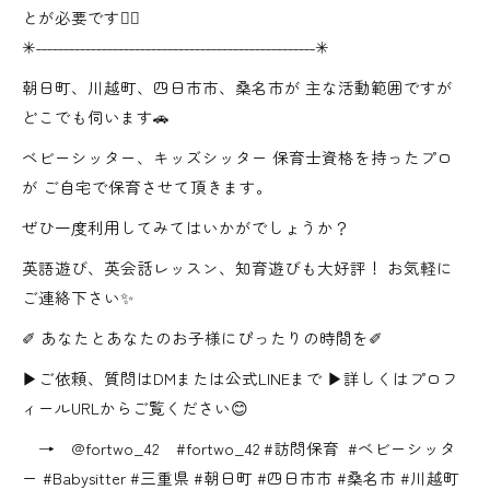
とが必要です☝🏻⁡ ⁡ ⁡ ⁡ ⁡
✳︎˗˗˗˗˗˗˗˗˗˗˗˗˗˗˗˗˗˗˗˗˗˗˗˗˗˗˗˗˗˗˗˗˗˗˗˗˗˗˗˗˗˗˗˗˗˗˗˗˗˗˗✳︎⁡ ⁡
朝日町、川越町、四日市市、桑名市が⁡ 主な活動範囲ですが
どこでも伺います🚗⁡ ⁡
ベビーシッター、キッズシッター⁡ 保育士資格を持ったプロ
が⁡ ご自宅で保育させて頂きます。⁡ ⁡
ぜひ一度利用してみてはいかがでしょうか？⁡ ⁡
英語遊び、英会話レッスン、知育遊びも大好評！⁡ お気軽に
ご連絡下さい✨⁡ ⁡ ⁡
✐ あなたとあなたのお子様にぴったりの時間を✐⁡ ⁡ ⁡
▶ご依頼、質問はDMまたは公式LINEまで⁡ ▶詳しくはプロフ
ィールURLからご覧ください😊⁡
→ @fortwo_42⁡ ⁡ ⁡⁡ ⁡ #fortwo_42 #訪問保育 ⁡ #ベビーシッタ
ー #Babysitter⁡ #三重県 #朝日町 #四日市市 #桑名市 #川越町⁡