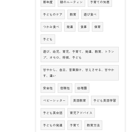
新年度
朝のルーティン
子育ての知恵
子どものケア
教育
遊び食べ
つかみ食べ
発達
食事
保育
子ども
遊び、幼児、育児、子育て、発達、教育、トラン
プ、オセロ、将棋、子ども
甘やかし、自立、言葉掛け、甘えさせる、甘やか
す、違い
安全性
信頼性
幼稚園
ベビーシッター
英語教育
子ども英語学習
子ども英会話
育児アドバイス
子どもの発達
子育て
教育方法