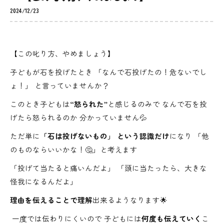
2024/12/23
【この叱り方、やめましょう】⁡ ⁡
子どもが石を投げたとき⁡ 「なんで石投げたの！危ないでし
ょ！」⁡ と言っていませんか？⁡ ⁡ ⁡
このとき子どもは
“怒られた”
と感じるのみで⁡ なんで石を投
げたら怒られるのか⁡ 分かっていません💦⁡ ⁡
ただ単に
「石は投げないもの」⁡ という認識だけ
になり⁡ 「他
のものならいいかな！🤔」と考えます⁡ ⁡ ⁡
「投げて当たると痛いんだよ」⁡ 「頭に当たったら、大きな
怪我になるんだよ」⁡
理由を伝えることで理解
出来るようなります🌟⁡ ⁡
⁡ 一度では伝わりにくいので⁡ 子どもには
何度も伝えていく
こ