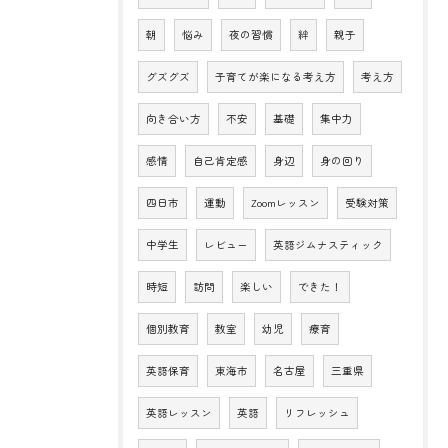
朝
悩み
夜の習慣
絆
親子
グズグズ
子育てが楽になる考え方
考え方
向き合い方
不安
基礎
集中力
感情
自己肯定感
身辺
身の回り
四日市
運動
Zoomレッスン
受験対策
中学生
レビュー
英語ジムナスティック
時短
訪問
楽しい
できた！
個別教育
教室
幼児
療育
英語保育
東海市
名古屋
三重県
英語レッスン
英語
リフレッシュ