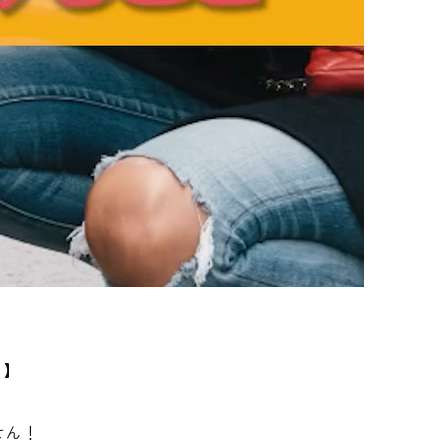
？】
せん！