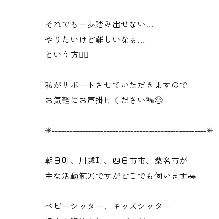
それでも一歩踏み出せない…
やりたいけど難しいなぁ…
という方✋🏻
私がサポートさせていただきますので
お気軽にお声掛けください🔤😊
✳︎˗˗˗˗˗˗˗˗˗˗˗˗˗˗˗˗˗˗˗˗˗˗˗˗˗˗˗˗˗˗˗˗˗˗˗˗˗˗˗˗˗˗˗˗˗˗˗˗˗˗˗✳︎
朝日町、川越町、四日市市、桑名市が
主な活動範囲ですがどこでも伺います🚗
ベビーシッター、キッズシッター