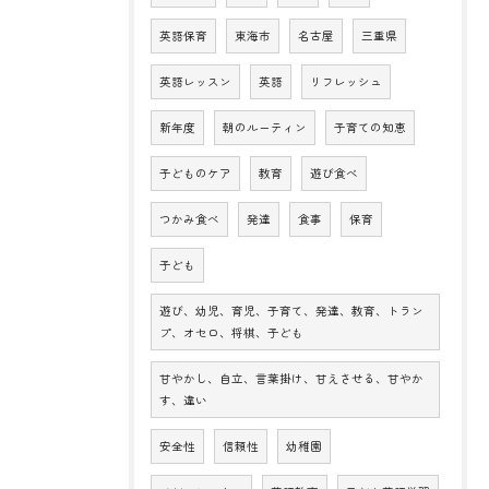
英語保育
東海市
名古屋
三重県
英語レッスン
英語
リフレッシュ
新年度
朝のルーティン
子育ての知恵
子どものケア
教育
遊び食べ
つかみ食べ
発達
食事
保育
子ども
遊び、幼児、育児、子育て、発達、教育、トラン
プ、オセロ、将棋、子ども
甘やかし、自立、言葉掛け、甘えさせる、甘やか
す、違い
安全性
信頼性
幼稚園