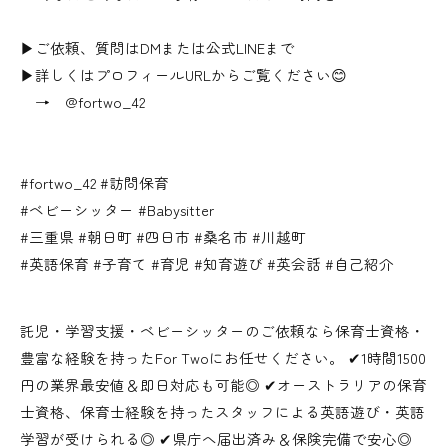
▶ご依頼、質問はDMまたは公式LINEまで
▶詳しくはプロフィールURLからご覧ください😊
→ @fortwo_42
#fortwo_42 #訪問保育
#ベビーシッター #Babysitter
#三重県 #朝日町 #四日市 #桑名市 #川越町
#英語保育 #子育て #育児 #知育遊び #英会話 #自己紹介
託児・学習支援・ベビーシッターのご依頼なら保育士資格・
豊富な経験を持ったFor Twoにお任せください。 ✔︎1時間1500
円の業界最安値＆即日対応も可能◎ ✔︎オーストラリアの保育
士資格、保育士経験を持ったスタッフによる英語遊び・英語
学習が受けられる◎ ✔︎県庁へ届出済み＆保険完備で安心◎