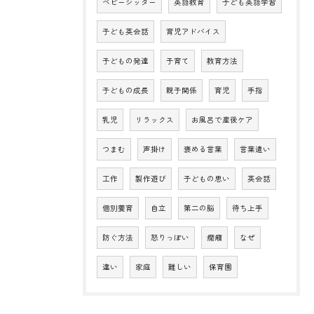
ベビーシッター
英語教育
子ども英語学習
子ども英会話
育児アドバイス
子どもの発達
子育て
教育方法
子どもの成長
親子関係
育児
手指
乳児
リラックス
お風呂で産後ケア
つまむ
声掛け
褒める言葉
言葉遣い
工作
製作遊び
子どもの思い
英会話
個別養育
自立
第二の脳
待ち上手
防ぐ方法
怒りっぽい
癇癪
なぜ
違い
家庭
難しい
保育園