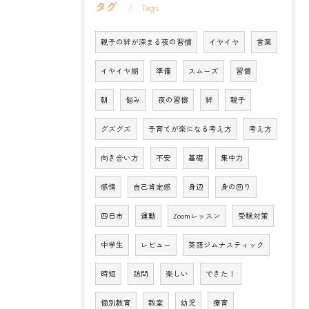
タグ
Tags
親子の絆が深まる夜の習慣
イヤイヤ
言葉
イヤイヤ期
準備
スムーズ
習慣
朝
悩み
夜の習慣
絆
親子
グズグズ
子育てが楽になる考え方
考え方
向き合い方
不安
基礎
集中力
感情
自己肯定感
身辺
身の回り
四日市
運動
Zoomレッスン
受験対策
中学生
レビュー
英語ジムナスティック
時短
訪問
楽しい
できた！
個別教育
教室
幼児
療育