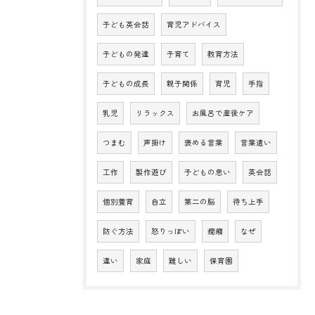
子ども英会話
育児アドバイス
子どもの発達
子育て
教育方法
子どもの成長
親子関係
育児
手指
乳児
リラックス
お風呂で産後ケア
つまむ
声掛け
褒める言葉
言葉遣い
工作
製作遊び
子どもの思い
英会話
個別養育
自立
第二の脳
待ち上手
防ぐ方法
怒りっぽい
癇癪
なぜ
違い
家庭
難しい
保育園