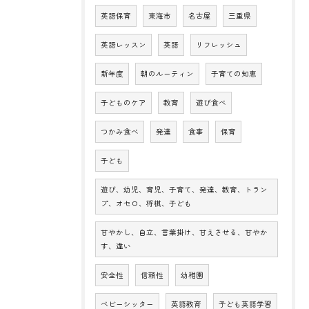
英語保育
東海市
名古屋
三重県
英語レッスン
英語
リフレッシュ
新年度
朝のルーティン
子育ての知恵
子どものケア
教育
遊び食べ
つかみ食べ
発達
食事
保育
子ども
遊び、幼児、育児、子育て、発達、教育、トラン
プ、オセロ、将棋、子ども
甘やかし、自立、言葉掛け、甘えさせる、甘やか
す、違い
安全性
信頼性
幼稚園
ベビーシッター
英語教育
子ども英語学習