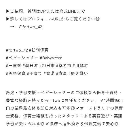
▶ご依頼、質問はDMまたは公式LINEまで
▶詳しくはプロフィールURLからご覧ください😊
→ @fortwo_42
#fortwo_42 #訪問保育
#ベビーシッター #Babysitter
#三重県 #朝日町 #四日市 #桑名市 #川越町
#英語保育 #子育て #育児 #食事 #好き嫌い
託児・学習支援・ベビーシッターのご依頼なら保育士資格・
豊富な経験を持ったFor Twoにお任せください。 ✔︎1時間1500
円の業界最安値＆即日対応も可能◎ ✔︎オーストラリアの保育
士資格、保育士経験を持ったスタッフによる英語遊び・英語
学習が受けられる◎ ✔︎県庁へ届出済み＆保険完備で安心◎