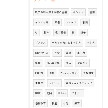
Tags
親子の絆が深まる夜の習慣
イヤイヤ
言葉
イヤイヤ期
準備
スムーズ
習慣
朝
悩み
夜の習慣
絆
親子
グズグズ
子育てが楽になる考え方
考え方
向き合い方
不安
基礎
集中力
感情
自己肯定感
身辺
身の回り
四日市
運動
Zoomレッスン
受験対策
中学生
レビュー
英語ジムナスティック
時短
訪問
楽しい
できた！
個別教育
教室
幼児
療育