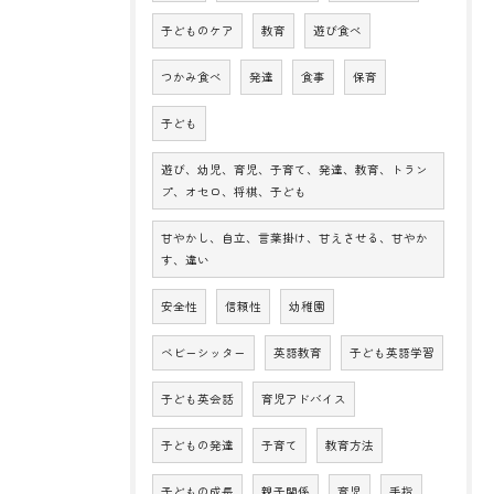
子どものケア
教育
遊び食べ
つかみ食べ
発達
食事
保育
子ども
遊び、幼児、育児、子育て、発達、教育、トラン
プ、オセロ、将棋、子ども
甘やかし、自立、言葉掛け、甘えさせる、甘やか
す、違い
安全性
信頼性
幼稚園
ベビーシッター
英語教育
子ども英語学習
子ども英会話
育児アドバイス
子どもの発達
子育て
教育方法
子どもの成長
親子関係
育児
手指