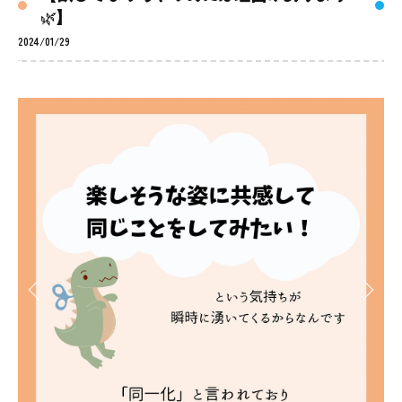
🌿】
2024/01/29