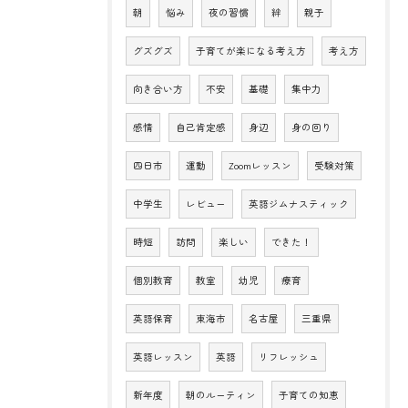
朝
悩み
夜の習慣
絆
親子
グズグズ
子育てが楽になる考え方
考え方
向き合い方
不安
基礎
集中力
感情
自己肯定感
身辺
身の回り
四日市
運動
Zoomレッスン
受験対策
中学生
レビュー
英語ジムナスティック
時短
訪問
楽しい
できた！
個別教育
教室
幼児
療育
英語保育
東海市
名古屋
三重県
英語レッスン
英語
リフレッシュ
新年度
朝のルーティン
子育ての知恵