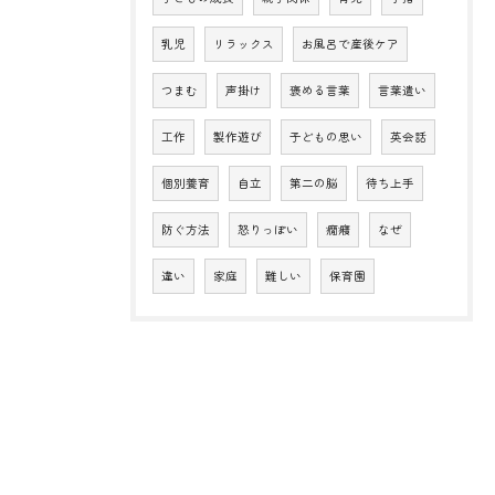
乳児
リラックス
お風呂で産後ケア
つまむ
声掛け
褒める言葉
言葉遣い
工作
製作遊び
子どもの思い
英会話
個別養育
自立
第二の脳
待ち上手
防ぐ方法
怒りっぽい
癇癪
なぜ
違い
家庭
難しい
保育園