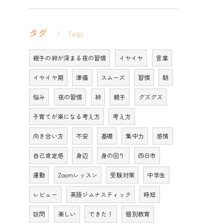
タグ
Tags
親子の絆が深まる夜の習慣
イヤイヤ
言葉
イヤイヤ期
準備
スムーズ
習慣
朝
悩み
夜の習慣
絆
親子
グズグズ
子育てが楽になる考え方
考え方
向き合い方
不安
基礎
集中力
感情
自己肯定感
身辺
身の回り
四日市
運動
Zoomレッスン
受験対策
中学生
レビュー
英語ジムナスティック
時短
訪問
楽しい
できた！
個別教育